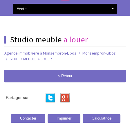
Vente
studio meuble
a louer
Agence immobilière à Monsempron-Libos
Monsempron-Libos
STUDIO MEUBLE A LOUER
< Retour
Partager sur
Contacter
Imprimer
Calculatrice