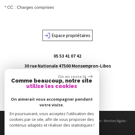
* CC : Charges comprises
Espace propriétaires
05 53 41 07 42
30 rue Nationale
47500
Monsempron-Libos
agence@lot-immo.com
On en reste là
Comme beaucoup, notre site
utilise les cookies
On aimerait vous accompagner pendant
votre visite.
En poursuivant, vous acceptez l'utilisation des
cookies par ce site, afin de vous proposer des
© 2026 | Tous droits réservés | Traduction powered by Google -
Plan du site
-
Mentions légales
-
contenus adaptés et réaliser des statistiques !
Nos honoraires
-
Partenaires
-
Admin
-
Toutes nos annonces