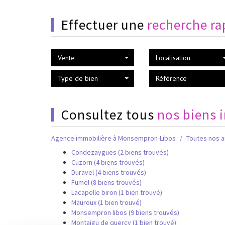
effectuer une
recherche ra
Vente
Localisation
Type de bien
consultez tous
nos biens 
Agence immobilière à Monsempron-Libos
Toutes nos 
Condezaygues (2 biens trouvés)
Cuzorn (4 biens trouvés)
Duravel (4 biens trouvés)
Fumel (8 biens trouvés)
Lacapelle biron (1 bien trouvé)
Mauroux (1 bien trouvé)
Monsempron libos (9 biens trouvés)
Montaigu de quercy (1 bien trouvé)