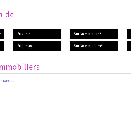
pide
immobiliers
annonces