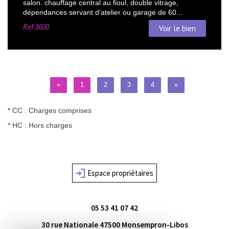
salon. chauffage central au fioul, double vitrage,
dépendances servant d'atelier ou garage de 60...
Ref
3600
Voir le bien
«
1
2
3
4
»
* CC : Charges comprises
* HC : Hors charges
Espace propriétaires
05 53 41 07 42
30 rue Nationale
47500
Monsempron-Libos