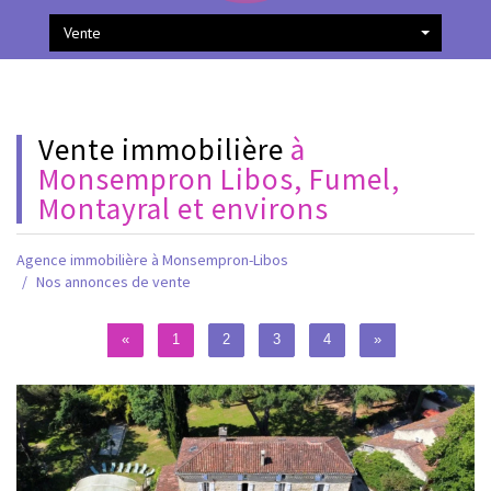
Vente
Vente immobilière
à
Monsempron Libos, Fumel,
Montayral et environs
Agence immobilière à Monsempron-Libos
Nos annonces de vente
«
1
2
3
4
»