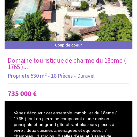
Coup de coeur
Domaine touristique de charme du 18eme (
1765 )...
Propriete 530 m² - 18 Pièces - Duravel
735 000
€
Venez découvrir cet ensemble immobilier du 18eme (
1765 ) tout en pierre se composant d'une maison
principale et un grand gîte offrant plusieurs pièces à
vivre , deux cuisines aménagées et équipées , 7
chambres , 4 studios , 8 salles d'eau et 3 salles de