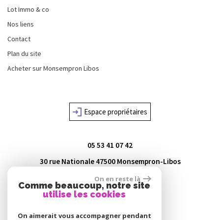
Lot Immo & co
Nos liens
Contact
Plan du site
Acheter sur Monsempron Libos
Espace propriétaires
05 53 41 07 42
30 rue Nationale
47500
Monsempron-Libos
agence@lot-immo.com
On en reste là
Comme beaucoup, notre site
utilise les cookies
On aimerait vous accompagner pendant