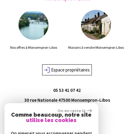
Nos offres à Monsempron-Libos
Maisons à vendre Monsempron Libos
Espace propriétaires
05 53 41 07 42
30 rue Nationale
47500
Monsempron-Libos
agence@lot-immo.com
On en reste là
Comme beaucoup, notre site
utilise les cookies
On aimerait vous accompagner pendant