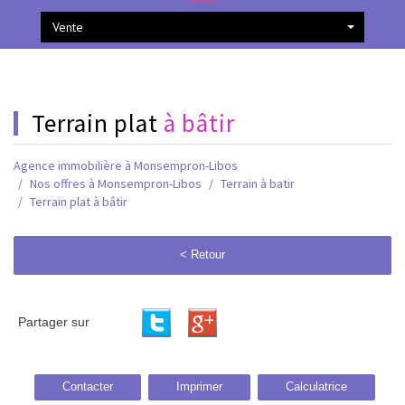
Vente
terrain plat
à bâtir
Agence immobilière à Monsempron-Libos
Nos offres à Monsempron-Libos
Terrain à batir
Terrain plat à bâtir
< Retour
Partager sur
Contacter
Imprimer
Calculatrice