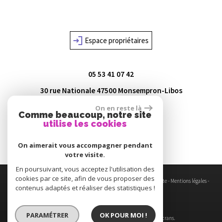
Espace propriétaires
05 53 41 07 42
30 rue Nationale
47500
Monsempron-Libos
agence@lot-immo.com
On en reste là
Comme beaucoup, notre site
utilise les cookies
On aimerait vous accompagner pendant
votre visite.
En poursuivant, vous acceptez l'utilisation des
cookies par ce site, afin de vous proposer des
© 2026 | Tous droits réservés | Traduction powered by Google -
Plan du site
-
Mentions légales
-
contenus adaptés et réaliser des statistiques !
Nos honoraires
-
Partenaires
-
Admin
-
Toutes nos annonces
Site internet compatible multi-supports,
PARAMÉTRER
OK POUR MOI !
un seul site adaptable à tous les types d'écrans.