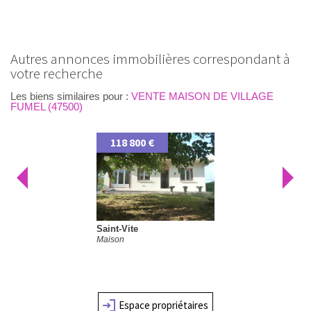
autres annonces immobilières correspondant à
votre recherche
Les biens similaires pour :
VENTE MAISON DE VILLAGE
FUMEL (47500)
118 800 €
89 
Saint-Vite
Fumel
Maison
Maison 
Espace propriétaires