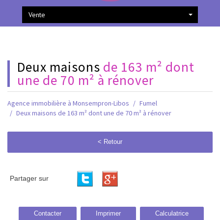
Vente
deux maisons
de 163 m² dont
une de 70 m² à rénover
Agence immobilière à Monsempron-Libos
Fumel
Deux maisons de 163 m² dont une de 70 m² à rénover
< Retour
Partager sur
Contacter
Imprimer
Calculatrice