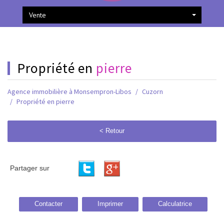
Vente
propriété en
pierre
Agence immobilière à Monsempron-Libos
Cuzorn
Propriété en pierre
< Retour
Partager sur
Contacter
Imprimer
Calculatrice