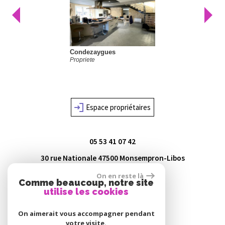
Condezaygues
Trentels
ropriete
Propriete
Espace propriétaires
05 53 41 07 42
30 rue Nationale
47500
Monsempron-Libos
agence@lot-immo.com
On en reste là
Comme beaucoup, notre site
utilise les cookies
On aimerait vous accompagner pendant
votre visite.