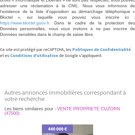
droits « Informatique et Libertés » ne sont pas respectés, vous pouvez
adresser une réclamation à la CNIL. Nous vous informons de
l’existence de la liste d'opposition au démarchage téléphonique «
Bloctel », sur laquelle vous pouvez vous inscrire ici :
https://www.bloctel.gouv.fr
. Dans le cadre de la protection des
Données personnelles, nous vous invitons à ne pas inscrire de
Données sensibles dans le champ de saisie libre.
Ce site est protégé par reCAPTCHA, les
Politiques de Confidentialité
et es
Conditions d'utilisation
de Google s'appliquent.
autres annonces immobilières correspondant à
votre recherche
Les biens similaires pour :
VENTE PROPRIETE CUZORN
(47500)
440 000 €
349 0