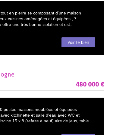
 tout en pierre se composant d'une maison
, deux cuisines aménagées et équipées , 7
 offre une très bonne isolation et est...
Voir le bien
dogne
480 000
€
10 petites maisons meublées et équipées
vec kitchinette et salle d'eau avec WC et
scine 15 x 8 (refaite à neuf) aire de jeux, table