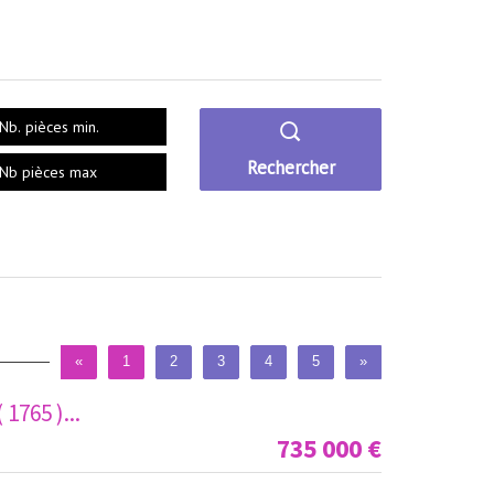
Rechercher
«
1
2
3
4
5
»
765 )...
735 000
€