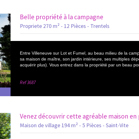
Belle propriété à la campagne
Propriete 270 m² - 12 Pièces - Trentels
Entre Villeneuve sur Lot et Fumel, au beau milieu de la camp
sa maison de maître, son jardin intérieure, ses multiples dép
acquérir plus). Vous entrez dans la propriété par un beau porc
Ref
3687
Venez découvrir cette agréable maison en p
Maison de village 194 m² - 5 Pièces - Saint-Vite