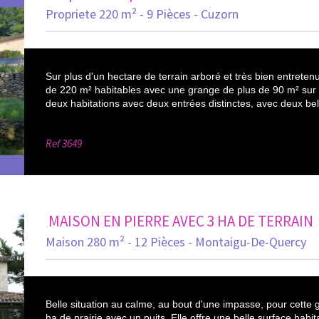
Propriete 220 m² - 9 Pièces - Cuzorn
Sur plus d'un hectare de terrain arboré et très bien entretenu
de 220 m² habitables avec une grange de plus de 90 m² sur 2
deux habitations avec deux entrées distinctes, avec deux bel
Ref
3649
MAISON EN PIERRE AVEC 3 HA DE TERRAIN
Maison 280 m² - 12 Pièces - Montaigu-De-Quercy
Belle situation au calme, au bout d'une impasse, pour cette 
ha de prairie avec un puits. Elle offre une belle surface hab