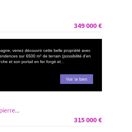
349 000
€
agne, venez découvrir cette belle propriété avec
endences sur 6500 m² de terrain (possibilité d'en
he et son portail en fer forgé et...
Voir le bien
ierre...
315 000
€