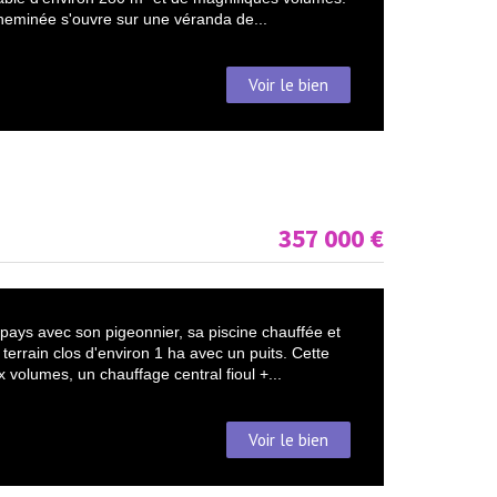
heminée s'ouvre sur une véranda de...
Voir le bien
357 000
€
pays avec son pigeonnier, sa piscine chauffée et
errain clos d'environ 1 ha avec un puits. Cette
 volumes, un chauffage central fioul +...
Voir le bien